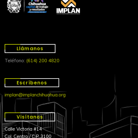
Llámanos
Teléfono:
(614) 200 4820
Escríbenos
implan@implanchihuahua.org
Visítanos
Calle Victoria #14
Col. Centro / C.P 3100